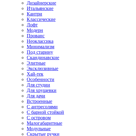
Дизайнерские
Итальянские
Кантри
Классические
Лофт
Модерн
Прованс
Неоклассика
Минимализм
Под старину
Скандинавские
Элитные
Эксклюзивные
Хай-тек
Особенности
Для студии
Для хрущевки
Для дачи
Встроенные
С антресолями
С барной стойкой
С островом
Малогабаритные
Модульные
Скрытые ручки