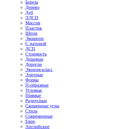
Береза
Дерево
Дуб
ЛДСП
Массив
Пластик
Шпон
Экошпон
С патиной
ДСП
Стоимость
Дешевые
Дорогие
Эконом-класс
Элитные
Форма
П-образные
Угловые
Прямые
Радиусные
Скошенные углы
Стиль
Современные
Евро
Английские