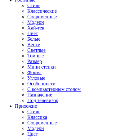
Стиль
Классические
Современные
Модерн
Хай-тек
Цвет
Белые
Венге
Светлые
Темные
Размер
Мини стенки
Форма
Угловые
Особенности
С компьютерным столом
Назначение
Под телевизор
Прихожие
Стиль
Классика
Современные
Модерн
Цвет