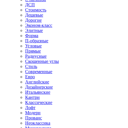
ДСП
Стоимость
Дешевые
Дорогие
Эконом-класс
Элитные
Форма
П-образные
Угловые
Прямые
Радиусные
Скошенные углы
Стиль
Современные
Евро
Английские
Дизайнерские
Итальянские
Кантри
Классические
Лофт
Модерн
Прованс
Неоклассика