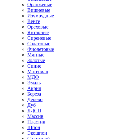
Оранжевые
Вишневые
Изумрудные
Венге
Ореховые
Янтарные
Сиреневые
Салатовые
Фиолетовые
Мятные
Золотые
Синие
Материал
МДФ
Эмаль
Акрил
Береза
Дерево
Дуб
ЛДСП
Массив
Пластик
Шпон
Экошпон
С патиной