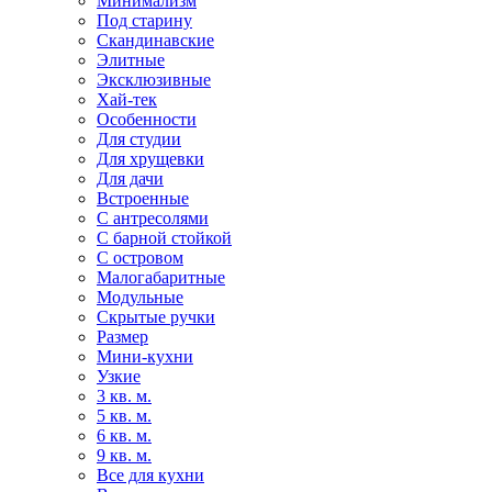
Минимализм
Под старину
Скандинавские
Элитные
Эксклюзивные
Хай-тек
Особенности
Для студии
Для хрущевки
Для дачи
Встроенные
С антресолями
С барной стойкой
С островом
Малогабаритные
Модульные
Скрытые ручки
Размер
Мини-кухни
Узкие
3 кв. м.
5 кв. м.
6 кв. м.
9 кв. м.
Все для кухни