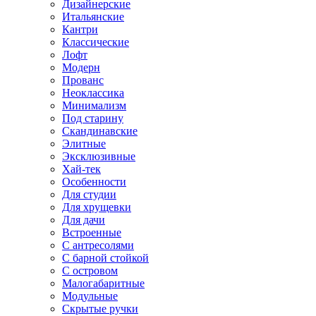
Дизайнерские
Итальянские
Кантри
Классические
Лофт
Модерн
Прованс
Неоклассика
Минимализм
Под старину
Скандинавские
Элитные
Эксклюзивные
Хай-тек
Особенности
Для студии
Для хрущевки
Для дачи
Встроенные
С антресолями
С барной стойкой
С островом
Малогабаритные
Модульные
Скрытые ручки