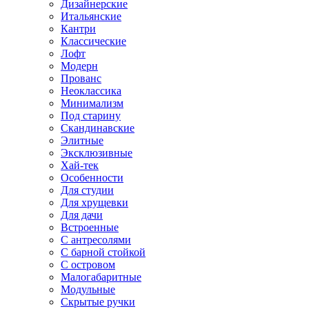
Дизайнерские
Итальянские
Кантри
Классические
Лофт
Модерн
Прованс
Неоклассика
Минимализм
Под старину
Скандинавские
Элитные
Эксклюзивные
Хай-тек
Особенности
Для студии
Для хрущевки
Для дачи
Встроенные
С антресолями
С барной стойкой
С островом
Малогабаритные
Модульные
Скрытые ручки