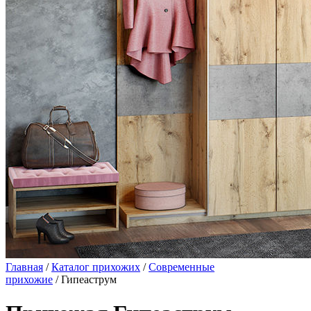
Главная
/
Каталог прихожих
/
Современные
прихожие
/ Гипеаструм