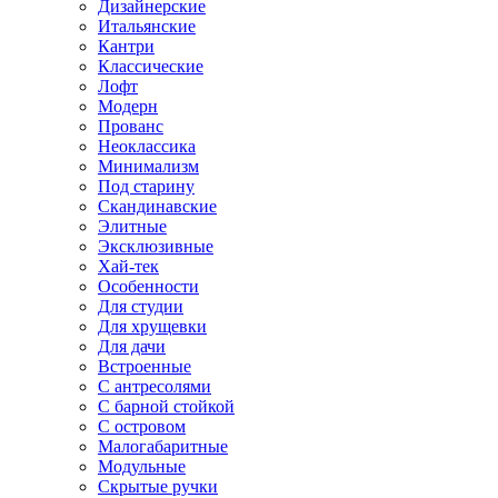
Дизайнерские
Итальянские
Кантри
Классические
Лофт
Модерн
Прованс
Неоклассика
Минимализм
Под старину
Скандинавские
Элитные
Эксклюзивные
Хай-тек
Особенности
Для студии
Для хрущевки
Для дачи
Встроенные
С антресолями
С барной стойкой
С островом
Малогабаритные
Модульные
Скрытые ручки