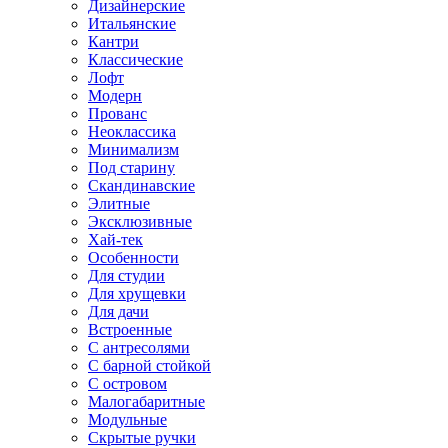
Дизайнерские
Итальянские
Кантри
Классические
Лофт
Модерн
Прованс
Неоклассика
Минимализм
Под старину
Скандинавские
Элитные
Эксклюзивные
Хай-тек
Особенности
Для студии
Для хрущевки
Для дачи
Встроенные
С антресолями
С барной стойкой
С островом
Малогабаритные
Модульные
Скрытые ручки