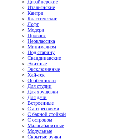
Дизайнерские
Итальянские
Кантри
Классические
Лофт
Модерн
Прованс
Неоклассика
Минимализм
Под старину
Скандинавские
Элитные
Эксклюзивные
Хай-тек
Особенности
Для студии
Для хрущевки
Для дачи
Встроенные
С антресолями
С барной стойкой
С островом
Малогабаритные
Модульные
Скрытые ручки