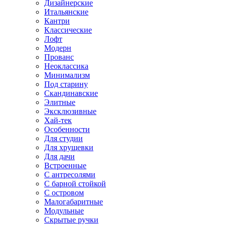
Дизайнерские
Итальянские
Кантри
Классические
Лофт
Модерн
Прованс
Неоклассика
Минимализм
Под старину
Скандинавские
Элитные
Эксклюзивные
Хай-тек
Особенности
Для студии
Для хрущевки
Для дачи
Встроенные
С антресолями
С барной стойкой
С островом
Малогабаритные
Модульные
Скрытые ручки