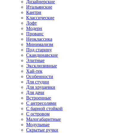
Дизайнерские
Итальянские
Кантри
Классические
Лофт
Модерн
Прованс
Неоклассика
Минимализм
Под старину
Скандинавские
Элитные
Эксклюзивные
Хай-тек
Особенности
Для студии
Для хрущевки
Для дачи
Встроенные
С антресолями
С барной стойкой
С островом
Малогабаритные
Модульные
Скрытые ручки