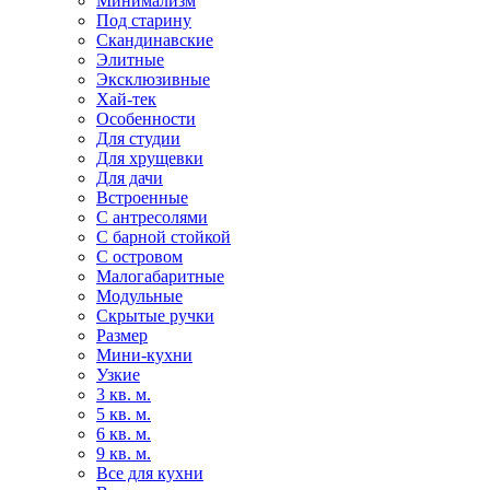
Минимализм
Под старину
Скандинавские
Элитные
Эксклюзивные
Хай-тек
Особенности
Для студии
Для хрущевки
Для дачи
Встроенные
С антресолями
С барной стойкой
С островом
Малогабаритные
Модульные
Скрытые ручки
Размер
Мини-кухни
Узкие
3 кв. м.
5 кв. м.
6 кв. м.
9 кв. м.
Все для кухни