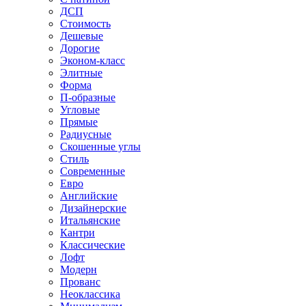
ДСП
Стоимость
Дешевые
Дорогие
Эконом-класс
Элитные
Форма
П-образные
Угловые
Прямые
Радиусные
Скошенные углы
Стиль
Современные
Евро
Английские
Дизайнерские
Итальянские
Кантри
Классические
Лофт
Модерн
Прованс
Неоклассика