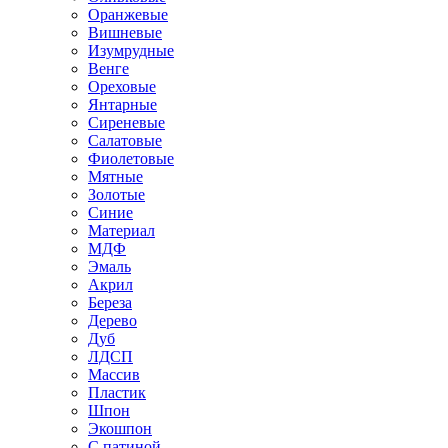
Оранжевые
Вишневые
Изумрудные
Венге
Ореховые
Янтарные
Сиреневые
Салатовые
Фиолетовые
Мятные
Золотые
Синие
Материал
МДФ
Эмаль
Акрил
Береза
Дерево
Дуб
ЛДСП
Массив
Пластик
Шпон
Экошпон
С патиной