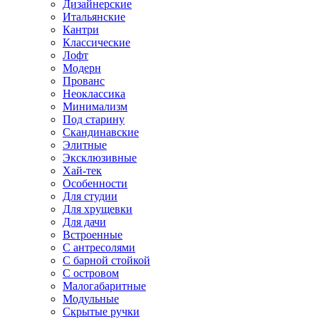
Дизайнерские
Итальянские
Кантри
Классические
Лофт
Модерн
Прованс
Неоклассика
Минимализм
Под старину
Скандинавские
Элитные
Эксклюзивные
Хай-тек
Особенности
Для студии
Для хрущевки
Для дачи
Встроенные
С антресолями
С барной стойкой
С островом
Малогабаритные
Модульные
Скрытые ручки