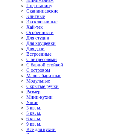
Минимализм
Под старину
Скандинавские
Элитные
Эксклюзивные
Хай-тек
Особенности
Для студии
Для хрущевки
Для дачи
Встроенные
С антресолями
С барной стойкой
С островом
Малогабаритные
Модульные
Скрытые ручки
Размер
Мини-кухни
Узкие
3 кв. м.
5 кв. м.
6 кв. м.
9 кв. м.
Все для кухни