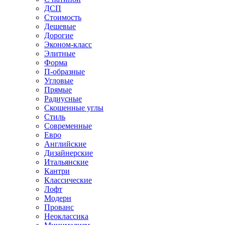
ДСП
Стоимость
Дешевые
Дорогие
Эконом-класс
Элитные
Форма
П-образные
Угловые
Прямые
Радиусные
Скошенные углы
Стиль
Современные
Евро
Английские
Дизайнерские
Итальянские
Кантри
Классические
Лофт
Модерн
Прованс
Неоклассика