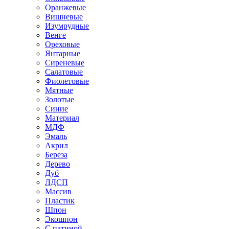
Оранжевые
Вишневые
Изумрудные
Венге
Ореховые
Янтарные
Сиреневые
Салатовые
Фиолетовые
Мятные
Золотые
Синие
Материал
МДФ
Эмаль
Акрил
Береза
Дерево
Дуб
ЛДСП
Массив
Пластик
Шпон
Экошпон
С патиной