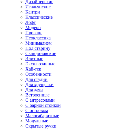
Дизайнерские
Итальянские
Кантри
Классические
Лофт
Модерн
Прованс
Неоклассика
Минимализм
Под старину
Скандинавские
Элитные
Эксклюзивные
Хай-тек
Особенности
Для студии
Для хрущевки
Для дачи
Встроенные
С антресолями
С барной стойкой
С островом
Малогабаритные
Модульные
Скрытые ручки