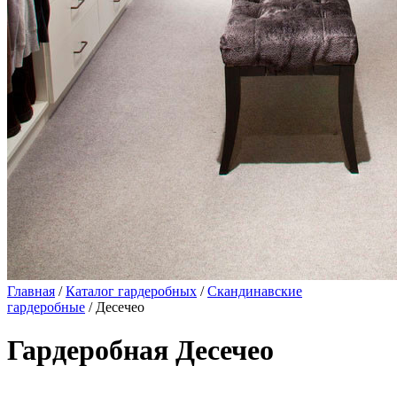
Главная
/
Каталог гардеробных
/
Скандинавские
гардеробные
/ Десечео
Гардеробная Десечео