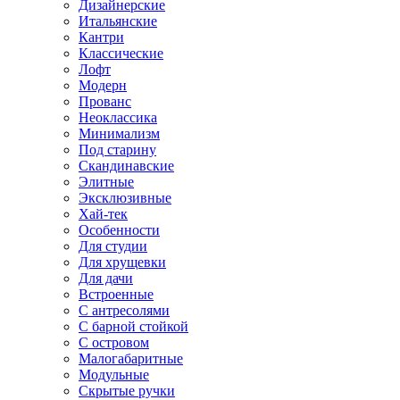
Дизайнерские
Итальянские
Кантри
Классические
Лофт
Модерн
Прованс
Неоклассика
Минимализм
Под старину
Скандинавские
Элитные
Эксклюзивные
Хай-тек
Особенности
Для студии
Для хрущевки
Для дачи
Встроенные
С антресолями
С барной стойкой
С островом
Малогабаритные
Модульные
Скрытые ручки