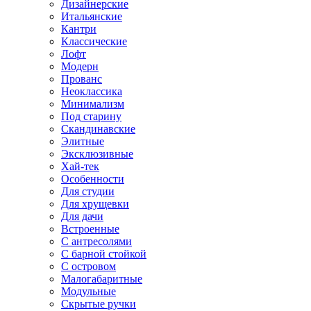
Дизайнерские
Итальянские
Кантри
Классические
Лофт
Модерн
Прованс
Неоклассика
Минимализм
Под старину
Скандинавские
Элитные
Эксклюзивные
Хай-тек
Особенности
Для студии
Для хрущевки
Для дачи
Встроенные
С антресолями
С барной стойкой
С островом
Малогабаритные
Модульные
Скрытые ручки