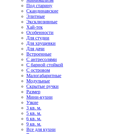
Минимализм
Под старину
Скандинавские
Элитные
Эксклюзивные
Хай-тек
Особенности
Для студии
Для хрущевки
Для дачи
Встроенные
С антресолями
С барной стойкой
С островом
Малогабаритные
Модульные
Скрытые ручки
Размер
Мини-кухни
Узкие
3 кв. м.
5 кв. м.
6 кв. м.
9 кв. м.
Все для кухни