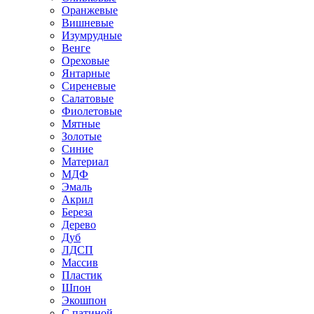
Оранжевые
Вишневые
Изумрудные
Венге
Ореховые
Янтарные
Сиреневые
Салатовые
Фиолетовые
Мятные
Золотые
Синие
Материал
МДФ
Эмаль
Акрил
Береза
Дерево
Дуб
ЛДСП
Массив
Пластик
Шпон
Экошпон
С патиной