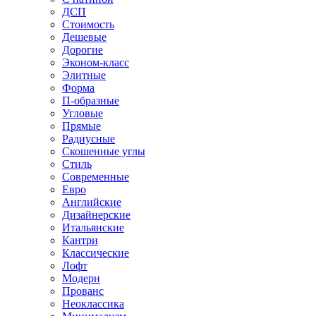
ДСП
Стоимость
Дешевые
Дорогие
Эконом-класс
Элитные
Форма
П-образные
Угловые
Прямые
Радиусные
Скошенные углы
Стиль
Современные
Евро
Английские
Дизайнерские
Итальянские
Кантри
Классические
Лофт
Модерн
Прованс
Неоклассика