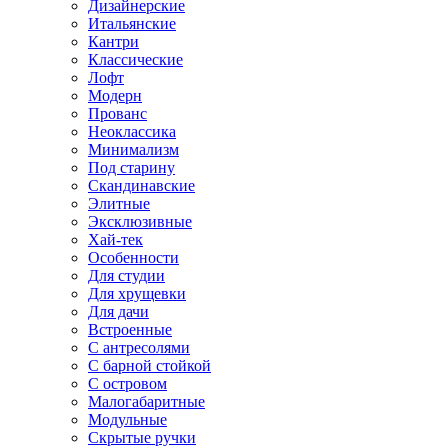
Дизайнерские
Итальянские
Кантри
Классические
Лофт
Модерн
Прованс
Неоклассика
Минимализм
Под старину
Скандинавские
Элитные
Эксклюзивные
Хай-тек
Особенности
Для студии
Для хрущевки
Для дачи
Встроенные
С антресолями
С барной стойкой
С островом
Малогабаритные
Модульные
Скрытые ручки