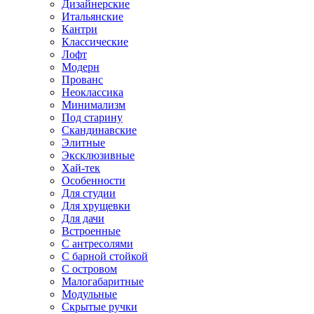
Дизайнерские
Итальянские
Кантри
Классические
Лофт
Модерн
Прованс
Неоклассика
Минимализм
Под старину
Скандинавские
Элитные
Эксклюзивные
Хай-тек
Особенности
Для студии
Для хрущевки
Для дачи
Встроенные
С антресолями
С барной стойкой
С островом
Малогабаритные
Модульные
Скрытые ручки