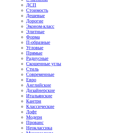
ДСП
Стоимость
Дешевые
Дорогие
Эконом-класс
Элитные
Форма
П-образные
Угловые
Прямые
Радиусные
Скошенные углы
Стиль
Современные
Евро
Английские
Дизайнерские
Итальянские
Кантри
Классические
Лофт
Модерн
Прованс
Неоклассика