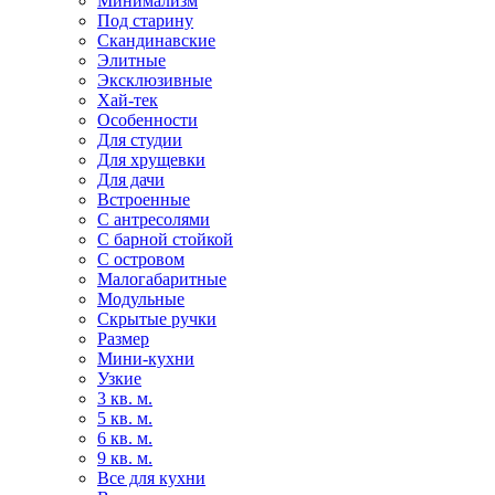
Минимализм
Под старину
Скандинавские
Элитные
Эксклюзивные
Хай-тек
Особенности
Для студии
Для хрущевки
Для дачи
Встроенные
С антресолями
С барной стойкой
С островом
Малогабаритные
Модульные
Скрытые ручки
Размер
Мини-кухни
Узкие
3 кв. м.
5 кв. м.
6 кв. м.
9 кв. м.
Все для кухни