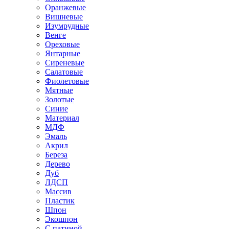
Оранжевые
Вишневые
Изумрудные
Венге
Ореховые
Янтарные
Сиреневые
Салатовые
Фиолетовые
Мятные
Золотые
Синие
Материал
МДФ
Эмаль
Акрил
Береза
Дерево
Дуб
ЛДСП
Массив
Пластик
Шпон
Экошпон
С патиной