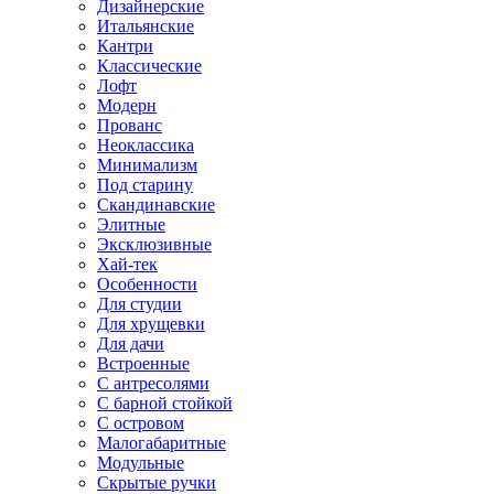
Дизайнерские
Итальянские
Кантри
Классические
Лофт
Модерн
Прованс
Неоклассика
Минимализм
Под старину
Скандинавские
Элитные
Эксклюзивные
Хай-тек
Особенности
Для студии
Для хрущевки
Для дачи
Встроенные
С антресолями
С барной стойкой
С островом
Малогабаритные
Модульные
Скрытые ручки