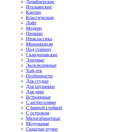
Дизайнерские
Итальянские
Кантри
Классические
Лофт
Модерн
Прованс
Неоклассика
Минимализм
Под старину
Скандинавские
Элитные
Эксклюзивные
Хай-тек
Особенности
Для студии
Для хрущевки
Для дачи
Встроенные
С антресолями
С барной стойкой
С островом
Малогабаритные
Модульные
Скрытые ручки