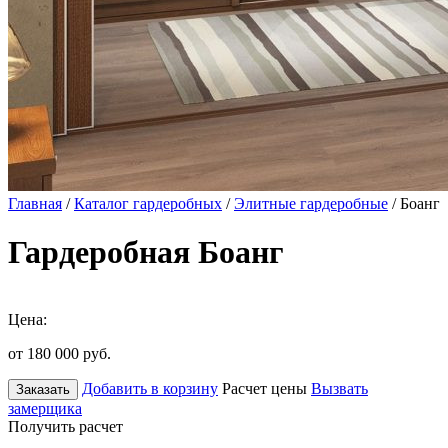
Главная
/
Каталог гардеробных
/
Элитные гардеробные
/ Боанг
Гардеробная Боанг
Цена:
от 180 000
руб.
Добавить в корзину
Расчет цены
Вызвать
Заказать
замерщика
Получить расчет