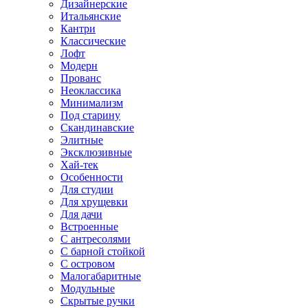
Дизайнерские
Итальянские
Кантри
Классические
Лофт
Модерн
Прованс
Неоклассика
Минимализм
Под старину
Скандинавские
Элитные
Эксклюзивные
Хай-тек
Особенности
Для студии
Для хрущевки
Для дачи
Встроенные
С антресолями
С барной стойкой
С островом
Малогабаритные
Модульные
Скрытые ручки