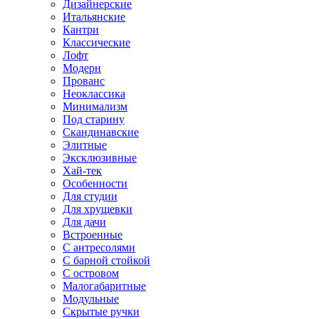
Дизайнерские
Итальянские
Кантри
Классические
Лофт
Модерн
Прованс
Неоклассика
Минимализм
Под старину
Скандинавские
Элитные
Эксклюзивные
Хай-тек
Особенности
Для студии
Для хрущевки
Для дачи
Встроенные
С антресолями
С барной стойкой
С островом
Малогабаритные
Модульные
Скрытые ручки