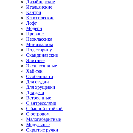
Дизайнерские
Итальянские
Кантри
Классические
Лофт
Модерн
Прованс
Неоклассика
Минимализм
Под старину
Скандинавские
Элитные
Эксклюзивные
Хай-тек
Особенности
Для студии
Для хрущевки
Для дачи
Встроенные
С антресолями
С барной стойкой
С островом
Малогабаритные
Модульные
Скрытые ручки