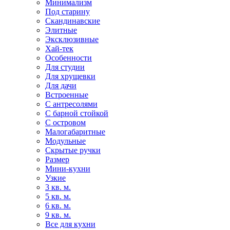
Минимализм
Под старину
Скандинавские
Элитные
Эксклюзивные
Хай-тек
Особенности
Для студии
Для хрущевки
Для дачи
Встроенные
С антресолями
С барной стойкой
С островом
Малогабаритные
Модульные
Скрытые ручки
Размер
Мини-кухни
Узкие
3 кв. м.
5 кв. м.
6 кв. м.
9 кв. м.
Все для кухни