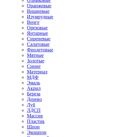
Оливковые
Оранжевые
Вишневые
Изумрудные
Венге
Ореховые
Янтарные
Сиреневые
Салатовые
Фиолетовые
Мятные
Золотые
Синие
Материал
МДФ
Эмаль
Акрил
Береза
Дерево
Дуб
ЛДСП
Массив
Пластик
Шпон
Экошпон