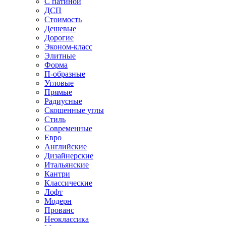
С патиной
ДСП
Стоимость
Дешевые
Дорогие
Эконом-класс
Элитные
Форма
П-образные
Угловые
Прямые
Радиусные
Скошенные углы
Стиль
Современные
Евро
Английские
Дизайнерские
Итальянские
Кантри
Классические
Лофт
Модерн
Прованс
Неоклассика