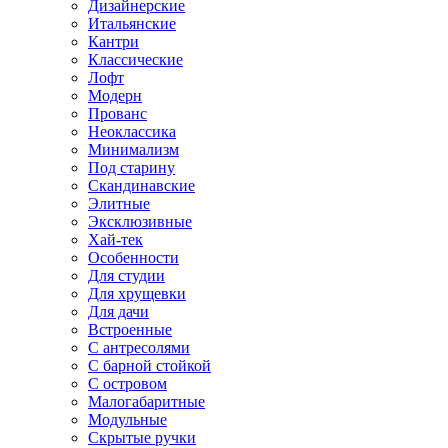
Дизайнерские
Итальянские
Кантри
Классические
Лофт
Модерн
Прованс
Неоклассика
Минимализм
Под старину
Скандинавские
Элитные
Эксклюзивные
Хай-тек
Особенности
Для студии
Для хрущевки
Для дачи
Встроенные
С антресолями
С барной стойкой
С островом
Малогабаритные
Модульные
Скрытые ручки