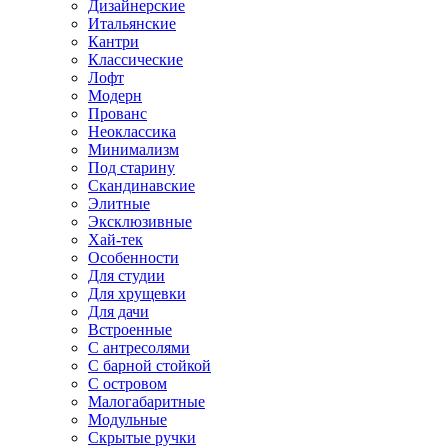
Дизайнерские
Итальянские
Кантри
Классические
Лофт
Модерн
Прованс
Неоклассика
Минимализм
Под старину
Скандинавские
Элитные
Эксклюзивные
Хай-тек
Особенности
Для студии
Для хрущевки
Для дачи
Встроенные
С антресолями
С барной стойкой
С островом
Малогабаритные
Модульные
Скрытые ручки