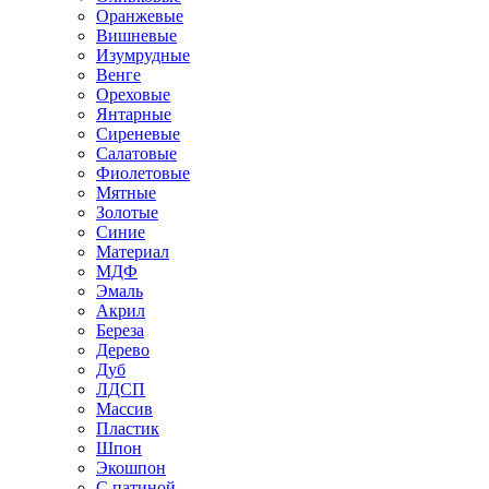
Оранжевые
Вишневые
Изумрудные
Венге
Ореховые
Янтарные
Сиреневые
Салатовые
Фиолетовые
Мятные
Золотые
Синие
Материал
МДФ
Эмаль
Акрил
Береза
Дерево
Дуб
ЛДСП
Массив
Пластик
Шпон
Экошпон
С патиной