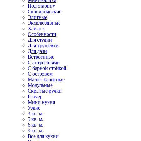
Минимализм
Под старину
Скандинавские
Элитные
Эксклюзивные
Хай-тек
Особенности
Для студии
Для хрущевки
Для дачи
Встроенные
С антресолями
С барной стойкой
С островом
Малогабаритные
Модульные
Скрытые ручки
Размер
Мини-кухни
Узкие
3 кв. м.
5 кв. м.
6 кв. м.
9 кв. м.
Все для кухни