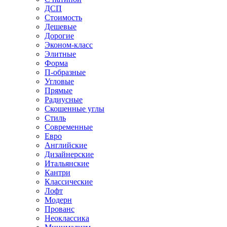
ДСП
Стоимость
Дешевые
Дорогие
Эконом-класс
Элитные
Форма
П-образные
Угловые
Прямые
Радиусные
Скошенные углы
Стиль
Современные
Евро
Английские
Дизайнерские
Итальянские
Кантри
Классические
Лофт
Модерн
Прованс
Неоклассика