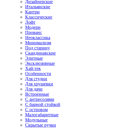
Дизайнерские
Итальянские
Кантри
Классические
Лофт
Модерн
Прованс
Неоклассика
Минимализм
Под старину
Скандинавские
Элитные
Эксклюзивные
Хай-тек
Особенности
Для студии
Для хрущевки
Для дачи
Встроенные
С антресолями
С барной стойкой
С островом
Малогабаритные
Модульные
Скрытые ручки