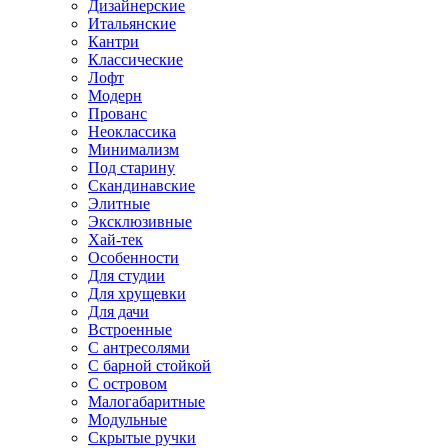
Дизайнерские
Итальянские
Кантри
Классические
Лофт
Модерн
Прованс
Неоклассика
Минимализм
Под старину
Скандинавские
Элитные
Эксклюзивные
Хай-тек
Особенности
Для студии
Для хрущевки
Для дачи
Встроенные
С антресолями
С барной стойкой
С островом
Малогабаритные
Модульные
Скрытые ручки