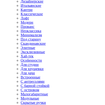
Дизайнерские
Итальянские
Кантри
Классические
Лофт
Модерн
Прованс
Неоклассика
Минимализм
Под старину
Скандинавские
Элитные
Эксклюзивные
Хай-тек
Особенности
Для студии
Для хрущевки
Для дачи
Встроенные
С антресолями
С барной стойкой
С островом
Малогабаритные
Модульные
Скрытые ручки