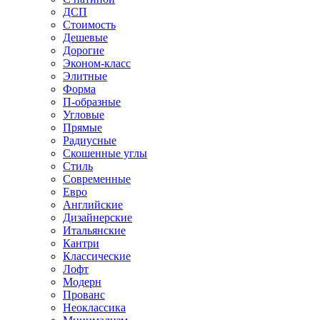
ДСП
Стоимость
Дешевые
Дорогие
Эконом-класс
Элитные
Форма
П-образные
Угловые
Прямые
Радиусные
Скошенные углы
Стиль
Современные
Евро
Английские
Дизайнерские
Итальянские
Кантри
Классические
Лофт
Модерн
Прованс
Неоклассика