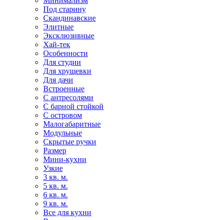
Минимализм
Под старину
Скандинавские
Элитные
Эксклюзивные
Хай-тек
Особенности
Для студии
Для хрущевки
Для дачи
Встроенные
С антресолями
С барной стойкой
С островом
Малогабаритные
Модульные
Скрытые ручки
Размер
Мини-кухни
Узкие
3 кв. м.
5 кв. м.
6 кв. м.
9 кв. м.
Все для кухни