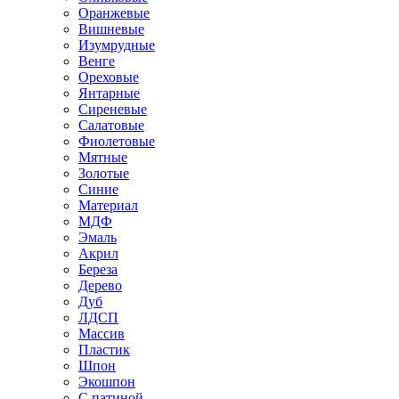
Оранжевые
Вишневые
Изумрудные
Венге
Ореховые
Янтарные
Сиреневые
Салатовые
Фиолетовые
Мятные
Золотые
Синие
Материал
МДФ
Эмаль
Акрил
Береза
Дерево
Дуб
ЛДСП
Массив
Пластик
Шпон
Экошпон
С патиной