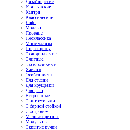
Дизайнерские
Итальянские
Кантри
Классические
Лофт
Модерн
Прованс
Неоклассика
Минимализм
Под старину
Скандинавские
Элитные
Эксклюзивные
Хай-тек
Особенности
Для студии
Для хрущевки
Для дачи
Встроенные
С антресолями
С барной стойкой
С островом
Малогабаритные
Модульные
Скрытые ручки