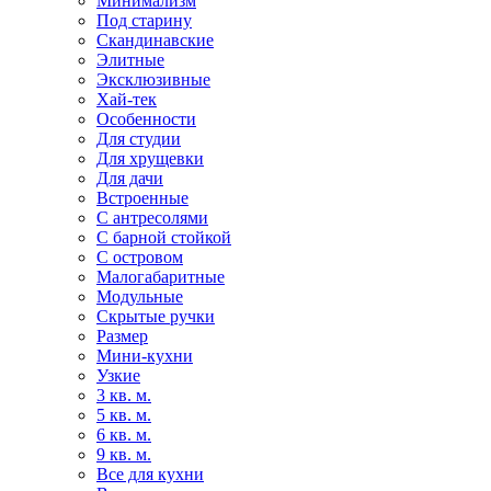
Минимализм
Под старину
Скандинавские
Элитные
Эксклюзивные
Хай-тек
Особенности
Для студии
Для хрущевки
Для дачи
Встроенные
С антресолями
С барной стойкой
С островом
Малогабаритные
Модульные
Скрытые ручки
Размер
Мини-кухни
Узкие
3 кв. м.
5 кв. м.
6 кв. м.
9 кв. м.
Все для кухни