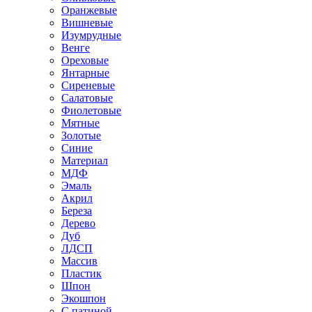
Оранжевые
Вишневые
Изумрудные
Венге
Ореховые
Янтарные
Сиреневые
Салатовые
Фиолетовые
Мятные
Золотые
Синие
Материал
МДФ
Эмаль
Акрил
Береза
Дерево
Дуб
ЛДСП
Массив
Пластик
Шпон
Экошпон
С патиной