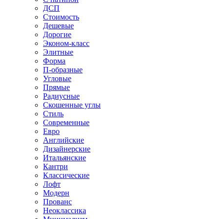
ДСП
Стоимость
Дешевые
Дорогие
Эконом-класс
Элитные
Форма
П-образные
Угловые
Прямые
Радиусные
Скошенные углы
Стиль
Современные
Евро
Английские
Дизайнерские
Итальянские
Кантри
Классические
Лофт
Модерн
Прованс
Неоклассика