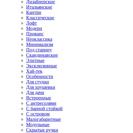
Дизайнерские
Итальянские
Кантри
Классические
Лофт
Модерн
Прованс
Неоклассика
Минимализм
Под старину
Скандинавские
Элитные
Эксклюзивные
Хай-тек
Особенности
Для студии
Для хрущевки
Для дачи
Встроенные
С антресолями
С барной стойкой
С островом
Малогабаритные
Модульные
Скрытые ручки