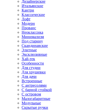
Дизайнерские
Итальянские
Кантри
Классические
Лофт
Модерн
Прованс
Неоклассика
Минимализм
Под старину
Скандинавские
Элитные
Эксклюзивные
Хай-тек
Особенности
Для студии
Для хрущевки
Для дачи
Встроенные
С антресолями
С барной стойкой
С островом
Малогабаритные
Модульные
Скрытые ручки