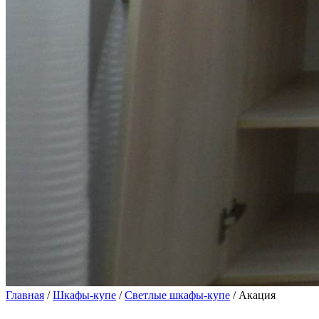
Главная
/
Шкафы-купе
/
Светлые шкафы-купе
/ Акация