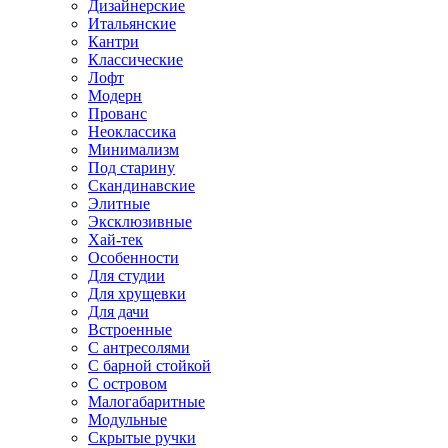
Дизайнерские
Итальянские
Кантри
Классические
Лофт
Модерн
Прованс
Неоклассика
Минимализм
Под старину
Скандинавские
Элитные
Эксклюзивные
Хай-тек
Особенности
Для студии
Для хрущевки
Для дачи
Встроенные
С антресолями
С барной стойкой
С островом
Малогабаритные
Модульные
Скрытые ручки