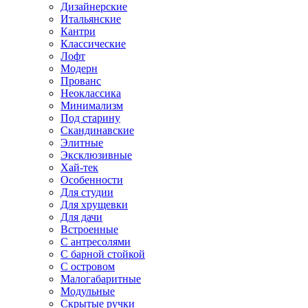
Дизайнерские
Итальянские
Кантри
Классические
Лофт
Модерн
Прованс
Неоклассика
Минимализм
Под старину
Скандинавские
Элитные
Эксклюзивные
Хай-тек
Особенности
Для студии
Для хрущевки
Для дачи
Встроенные
С антресолями
С барной стойкой
С островом
Малогабаритные
Модульные
Скрытые ручки