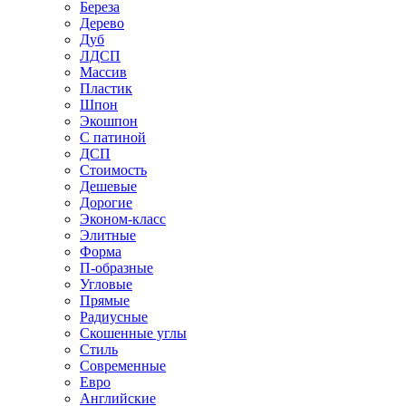
Береза
Дерево
Дуб
ЛДСП
Массив
Пластик
Шпон
Экошпон
С патиной
ДСП
Стоимость
Дешевые
Дорогие
Эконом-класс
Элитные
Форма
П-образные
Угловые
Прямые
Радиусные
Скошенные углы
Стиль
Современные
Евро
Английские