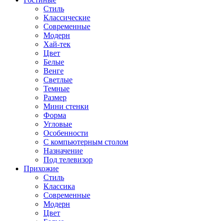
Стиль
Классические
Современные
Модерн
Хай-тек
Цвет
Белые
Венге
Светлые
Темные
Размер
Мини стенки
Форма
Угловые
Особенности
С компьютерным столом
Назначение
Под телевизор
Прихожие
Стиль
Классика
Современные
Модерн
Цвет