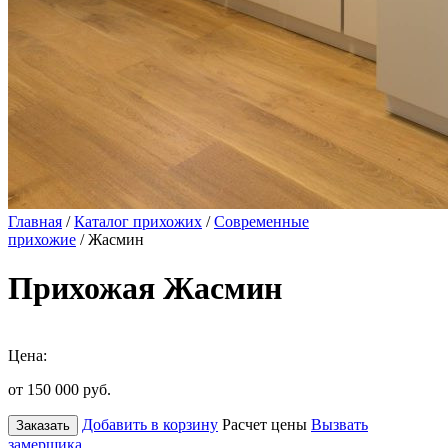
Главная
/
Каталог прихожих
/
Современные
прихожие
/ Жасмин
Прихожая Жасмин
Цена:
от 150 000
руб.
Добавить в корзину
Расчет цены
Вызвать
Заказать
замерщика