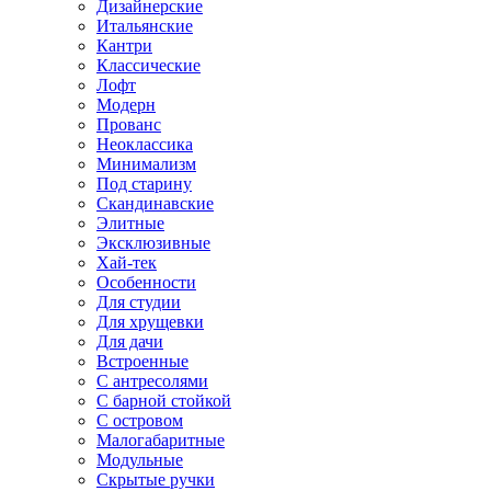
Дизайнерские
Итальянские
Кантри
Классические
Лофт
Модерн
Прованс
Неоклассика
Минимализм
Под старину
Скандинавские
Элитные
Эксклюзивные
Хай-тек
Особенности
Для студии
Для хрущевки
Для дачи
Встроенные
С антресолями
С барной стойкой
С островом
Малогабаритные
Модульные
Скрытые ручки