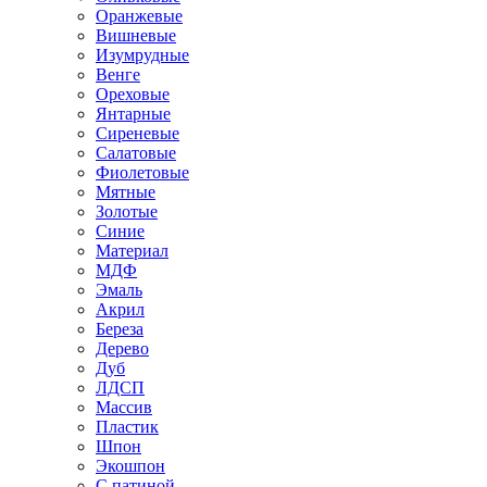
Оранжевые
Вишневые
Изумрудные
Венге
Ореховые
Янтарные
Сиреневые
Салатовые
Фиолетовые
Мятные
Золотые
Синие
Материал
МДФ
Эмаль
Акрил
Береза
Дерево
Дуб
ЛДСП
Массив
Пластик
Шпон
Экошпон
С патиной