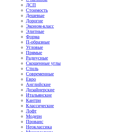
ДСП
Стоимость
Дешевые
Дорогие
Эконом-класс
Элитные
Форма
П-образные
Угловые
Прямые
Радиусные
Скошенные углы
Стиль
Современные
Евро
Английские
Дизайнерские
Итальянские
Кантри
Классические
Лофт
Модерн
Прованс
Неоклассика