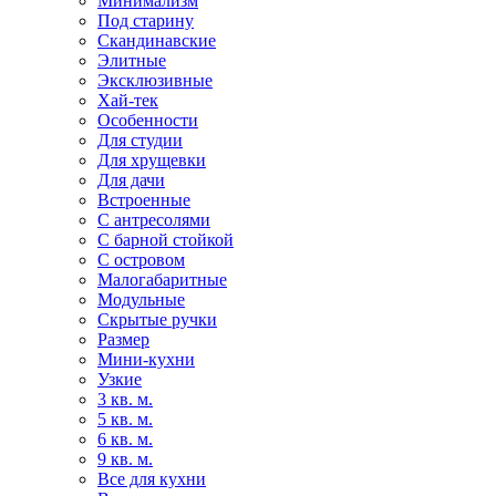
Минимализм
Под старину
Скандинавские
Элитные
Эксклюзивные
Хай-тек
Особенности
Для студии
Для хрущевки
Для дачи
Встроенные
С антресолями
С барной стойкой
С островом
Малогабаритные
Модульные
Скрытые ручки
Размер
Мини-кухни
Узкие
3 кв. м.
5 кв. м.
6 кв. м.
9 кв. м.
Все для кухни