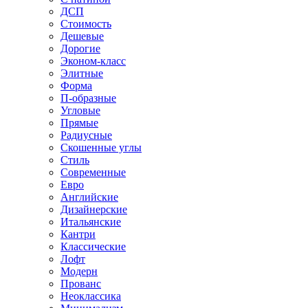
ДСП
Стоимость
Дешевые
Дорогие
Эконом-класс
Элитные
Форма
П-образные
Угловые
Прямые
Радиусные
Скошенные углы
Стиль
Современные
Евро
Английские
Дизайнерские
Итальянские
Кантри
Классические
Лофт
Модерн
Прованс
Неоклассика