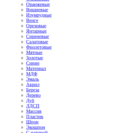
Оранжевые
Вишневые
Изумрудные
Венге
Ореховые
Янтарные
Сиреневые
Салатовые
Фиолетовые
Мятные
Золотые
Синие
Материал
МДФ
Эмаль
Акрил
Береза
Дерево
Дуб
ЛДСП
Массив
Пластик
Шпон
Экошпон
С патиной