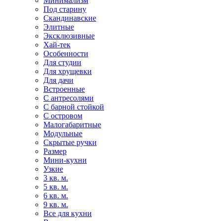
Минимализм
Под старину
Скандинавские
Элитные
Эксклюзивные
Хай-тек
Особенности
Для студии
Для хрущевки
Для дачи
Встроенные
С антресолями
С барной стойкой
С островом
Малогабаритные
Модульные
Скрытые ручки
Размер
Мини-кухни
Узкие
3 кв. м.
5 кв. м.
6 кв. м.
9 кв. м.
Все для кухни