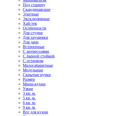
Минимализм
Под старину
Скандинавские
Элитные
Эксклюзивные
Хай-тек
Особенности
Для студии
Для хрущевки
Для дачи
Встроенные
С антресолями
С барной стойкой
С островом
Малогабаритные
Модульные
Скрытые ручки
Размер
Мини-кухни
Узкие
3 кв. м.
5 кв. м.
6 кв. м.
9 кв. м.
Все для кухни