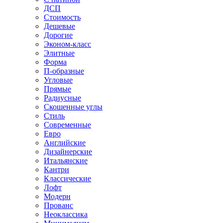
ДСП
Стоимость
Дешевые
Дорогие
Эконом-класс
Элитные
Форма
П-образные
Угловые
Прямые
Радиусные
Скошенные углы
Стиль
Современные
Евро
Английские
Дизайнерские
Итальянские
Кантри
Классические
Лофт
Модерн
Прованс
Неоклассика