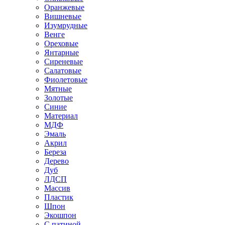
Оранжевые
Вишневые
Изумрудные
Венге
Ореховые
Янтарные
Сиреневые
Салатовые
Фиолетовые
Мятные
Золотые
Синие
Материал
МДФ
Эмаль
Акрил
Береза
Дерево
Дуб
ЛДСП
Массив
Пластик
Шпон
Экошпон
С патиной