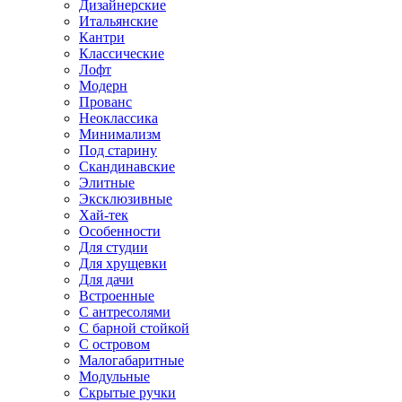
Дизайнерские
Итальянские
Кантри
Классические
Лофт
Модерн
Прованс
Неоклассика
Минимализм
Под старину
Скандинавские
Элитные
Эксклюзивные
Хай-тек
Особенности
Для студии
Для хрущевки
Для дачи
Встроенные
С антресолями
С барной стойкой
С островом
Малогабаритные
Модульные
Скрытые ручки