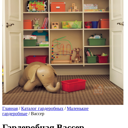
Главная
/
Каталог гардеробных
/
Маленькие
гардеробные
/ Вассер
Гардеробная Вассер