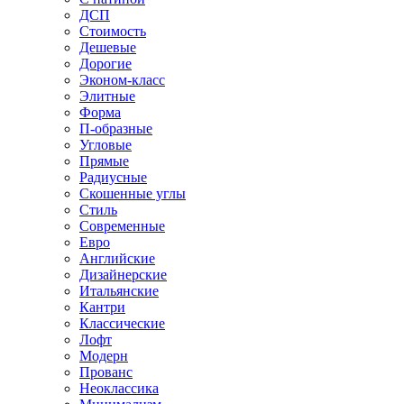
ДСП
Стоимость
Дешевые
Дорогие
Эконом-класс
Элитные
Форма
П-образные
Угловые
Прямые
Радиусные
Скошенные углы
Стиль
Современные
Евро
Английские
Дизайнерские
Итальянские
Кантри
Классические
Лофт
Модерн
Прованс
Неоклассика