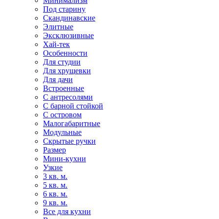
Минимализм
Под старину
Скандинавские
Элитные
Эксклюзивные
Хай-тек
Особенности
Для студии
Для хрущевки
Для дачи
Встроенные
С антресолями
С барной стойкой
С островом
Малогабаритные
Модульные
Скрытые ручки
Размер
Мини-кухни
Узкие
3 кв. м.
5 кв. м.
6 кв. м.
9 кв. м.
Все для кухни