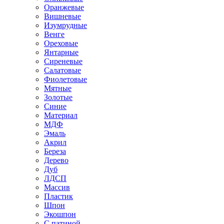
Оранжевые
Вишневые
Изумрудные
Венге
Ореховые
Янтарные
Сиреневые
Салатовые
Фиолетовые
Мятные
Золотые
Синие
Материал
МДФ
Эмаль
Акрил
Береза
Дерево
Дуб
ЛДСП
Массив
Пластик
Шпон
Экошпон
С патиной