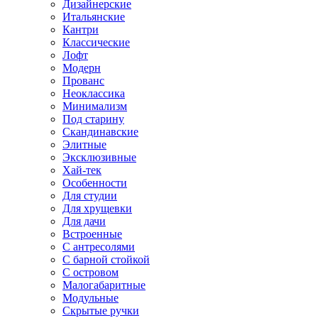
Дизайнерские
Итальянские
Кантри
Классические
Лофт
Модерн
Прованс
Неоклассика
Минимализм
Под старину
Скандинавские
Элитные
Эксклюзивные
Хай-тек
Особенности
Для студии
Для хрущевки
Для дачи
Встроенные
С антресолями
С барной стойкой
С островом
Малогабаритные
Модульные
Скрытые ручки