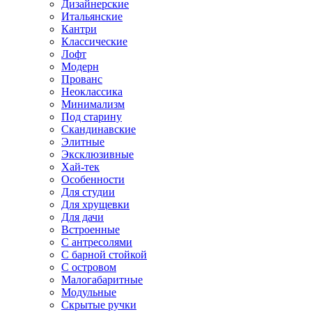
Дизайнерские
Итальянские
Кантри
Классические
Лофт
Модерн
Прованс
Неоклассика
Минимализм
Под старину
Скандинавские
Элитные
Эксклюзивные
Хай-тек
Особенности
Для студии
Для хрущевки
Для дачи
Встроенные
С антресолями
С барной стойкой
С островом
Малогабаритные
Модульные
Скрытые ручки