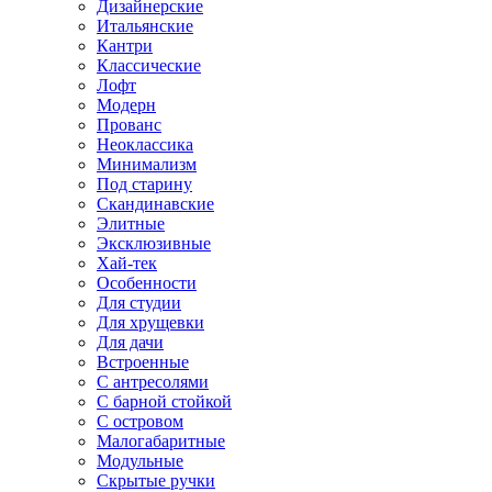
Дизайнерские
Итальянские
Кантри
Классические
Лофт
Модерн
Прованс
Неоклассика
Минимализм
Под старину
Скандинавские
Элитные
Эксклюзивные
Хай-тек
Особенности
Для студии
Для хрущевки
Для дачи
Встроенные
С антресолями
С барной стойкой
С островом
Малогабаритные
Модульные
Скрытые ручки