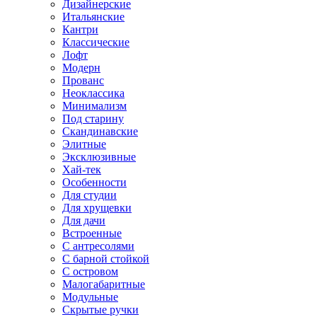
Дизайнерские
Итальянские
Кантри
Классические
Лофт
Модерн
Прованс
Неоклассика
Минимализм
Под старину
Скандинавские
Элитные
Эксклюзивные
Хай-тек
Особенности
Для студии
Для хрущевки
Для дачи
Встроенные
С антресолями
С барной стойкой
С островом
Малогабаритные
Модульные
Скрытые ручки