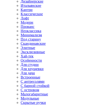
Дизайнерские
Итальянские
Кантри
Классические
Лофт
Модерн
Прованс
Неоклассика
Минимализм
Под старину
Скандинавские
Элитные
Эксклюзивные
Хай-тек
Особенности
Для студии
Для хрущевки
Для дачи
Встроенные
С антресолями
С барной стойкой
С островом
Малогабаритные
Модульные
Скрытые ручки